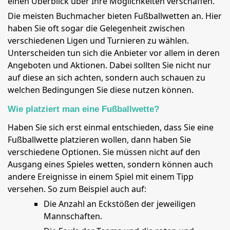
einen Überblick über Ihre Möglichkeiten verschaffen.
Die meisten Buchmacher bieten Fußballwetten an. Hier
haben Sie oft sogar die Gelegenheit zwischen
verschiedenen Ligen und Turnieren zu wählen.
Unterscheiden tun sich die Anbieter vor allem in deren
Angeboten und Aktionen. Dabei sollten Sie nicht nur
auf diese an sich achten, sondern auch schauen zu
welchen Bedingungen Sie diese nutzen können.
Wie platziert man eine Fußballwette?
Haben Sie sich erst einmal entschieden, dass Sie eine
Fußballwette platzieren wollen, dann haben Sie
verschiedene Optionen. Sie müssen nicht auf den
Ausgang eines Spieles wetten, sondern können auch
andere Ereignisse in einem Spiel mit einem Tipp
versehen. So zum Beispiel auch auf:
Die Anzahl an Eckstößen der jeweiligen
Mannschaften.