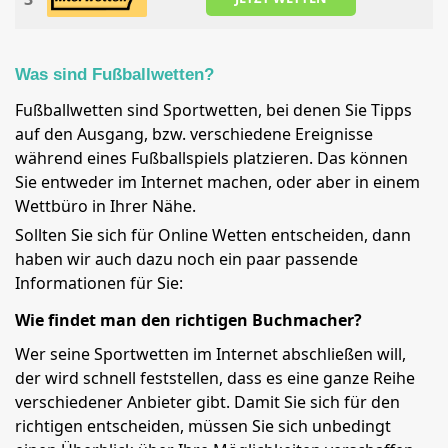
Was sind Fußballwetten?
Fußballwetten sind Sportwetten, bei denen Sie Tipps
auf den Ausgang, bzw. verschiedene Ereignisse
während eines Fußballspiels platzieren. Das können
Sie entweder im Internet machen, oder aber in einem
Wettbüro in Ihrer Nähe.
Sollten Sie sich für Online Wetten entscheiden, dann
haben wir auch dazu noch ein paar passende
Informationen für Sie:
Wie findet man den richtigen Buchmacher?
Wer seine Sportwetten im Internet abschließen will,
der wird schnell feststellen, dass es eine ganze Reihe
verschiedener Anbieter gibt. Damit Sie sich für den
richtigen entscheiden, müssen Sie sich unbedingt